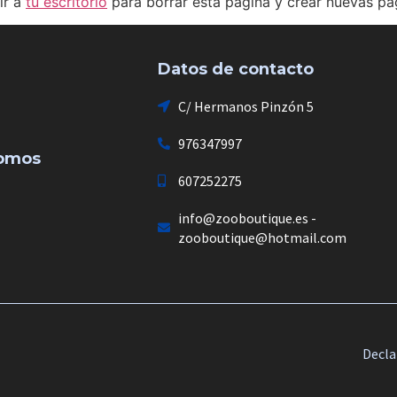
ir a
tu escritorio
para borrar esta página y crear nuevas pág
Datos de contacto
C/ Hermanos Pinzón 5
976347997
somos
607252275
info@zooboutique.es -
zooboutique@hotmail.com
Decla